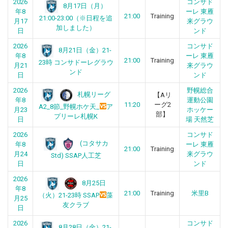
2026
コンサド
8月17日（月）
年8
ーレ 東雁
21:00
Training
21:00-23:00（※日程を追
月17
来グラウ
加しました）
日
ンド
2026
コンサド
8月21日（金）21-
年8
ーレ 東雁
21:00
Training
23時 コンサドーレグラウ
月21
来グラウ
ンド
日
ンド
2026
野幌総合
札幌リーグ
【Aリ
年8
運動公園
11:20
ーグ2
A2_8節_野幌ホケ天_
ア
月23
ホッケー
部】
プリーレ札幌K
日
場 天然芝
2026
コンサド
(コタサカ
年8
ーレ 東雁
21:00
Training
月24
来グラウ
Std) SSAP人工芝
日
ンド
2026
8月25日
年8
21:00
Training
米里B
（火）21-23時 SSAP
藻
月25
友クラブ
日
2026
コンサド
8月28日（金）21-