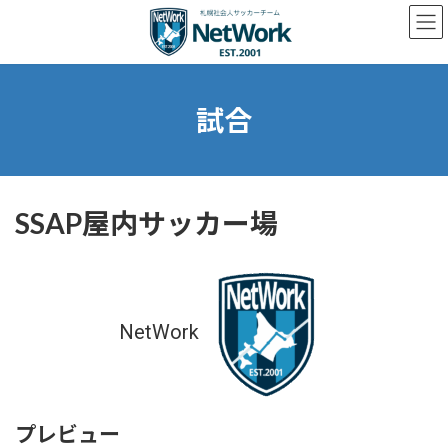
コ
ナ
ン
ビ
テ
ゲ
ン
ー
ツ
シ
へ
ョ
試合
ス
ン
キ
に
ッ
移
プ
動
SSAP屋内サッカー場
NetWork
プレビュー