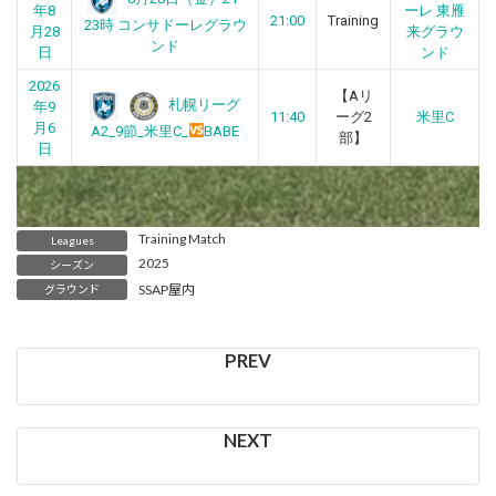
年8
ーレ 東雁
21:00
Training
23時 コンサドーレグラウ
月28
来グラウ
ンド
日
ンド
2026
【Aリ
札幌リーグ
年9
11:40
ーグ2
米里C
月6
A2_9節_米里C_
BABE
部】
日
Training Match
Leagues
2025
シーズン
SSAP屋内
グラウンド