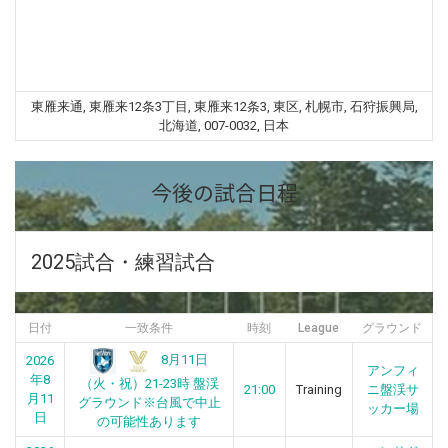
東雁来通, 東雁来12条3丁目, 東雁来12条3, 東区, 札幌市, 石狩振興局,
北海道, 007-0032, 日本
今後の試合日程
2025試合・練習試合
日付
一致条件
時刻
League
グラウンド
8月11日
2026
アンフィ
年8
（火・祝）21-23時 盤渓
21:00
Training
ニ盤渓サ
月11
グラウンド※台風で中止
ッカー場
日
の可能性あります