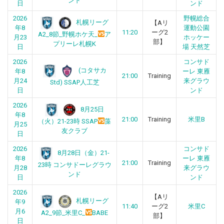
ンド
日
ンド
2026
野幌総合
札幌リーグ
【Aリ
年8
運動公園
11:20
ーグ2
A2_8節_野幌ホケ天_
ア
月23
ホッケー
部】
プリーレ札幌K
日
場 天然芝
2026
コンサド
(コタサカ
年8
ーレ 東雁
21:00
Training
月24
来グラウ
Std) SSAP人工芝
日
ンド
2026
8月25日
年8
21:00
Training
米里B
（火）21-23時 SSAP
藻
月25
友クラブ
日
2026
コンサド
8月28日（金）21-
年8
ーレ 東雁
21:00
Training
23時 コンサドーレグラウ
月28
来グラウ
ンド
日
ンド
2026
【Aリ
札幌リーグ
年9
11:40
ーグ2
米里C
月6
A2_9節_米里C_
BABE
部】
日