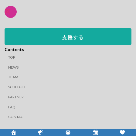
支援する
Contents
TOP
NEWS
TEAM
SCHEDULE
PARTNER
FAQ
CONTACT
Copyright © 『NetWork』札幌社会人サッカーチーム All Rights Reserved.