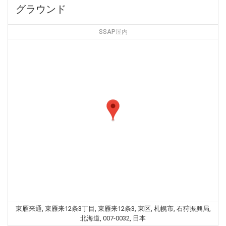
グラウンド
SSAP屋内
東雁来通, 東雁来12条3丁目, 東雁来12条3, 東区, 札幌市, 石狩振興局,
北海道, 007-0032, 日本