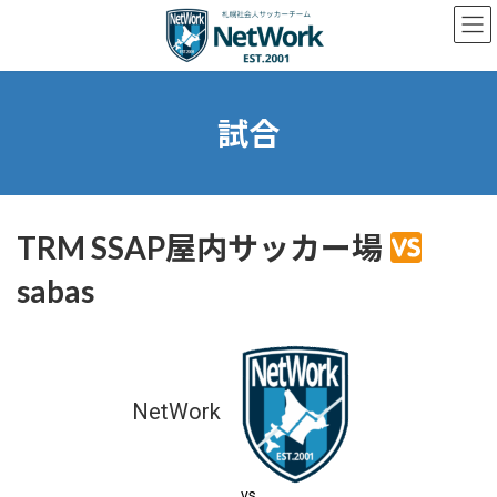
コ
ナ
ン
ビ
テ
ゲ
ン
ー
ツ
シ
へ
ョ
試合
ス
ン
キ
に
ッ
移
プ
動
TRM SSAP屋内サッカー場
sabas
NetWork
vs