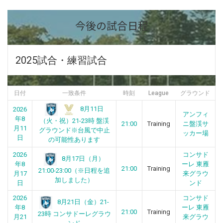
今後の試合日程
2025試合・練習試合
日付
一致条件
時刻
League
グラウンド
8月11日
2026
アンフィ
年8
（火・祝）21-23時 盤渓
21:00
Training
ニ盤渓サ
月11
グラウンド※台風で中止
ッカー場
日
の可能性あります
2026
コンサド
8月17日（月）
年8
ーレ 東雁
21:00
Training
21:00-23:00（※日程を追
月17
来グラウ
加しました）
日
ンド
2026
コンサド
8月21日（金）21-
年8
ーレ 東雁
21:00
Training
23時 コンサドーレグラウ
月21
来グラウ